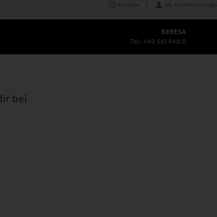
Anbieter
My TruckPoint Login
BERESA
Tel.:
+49 541 9411 0
ir bei